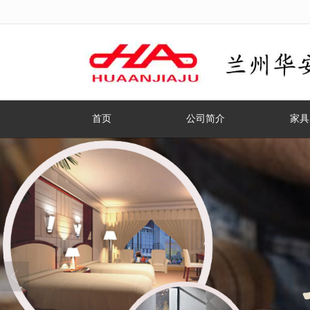
很遗憾，因您的浏览器版本过低导致
首页
公司简介
家具