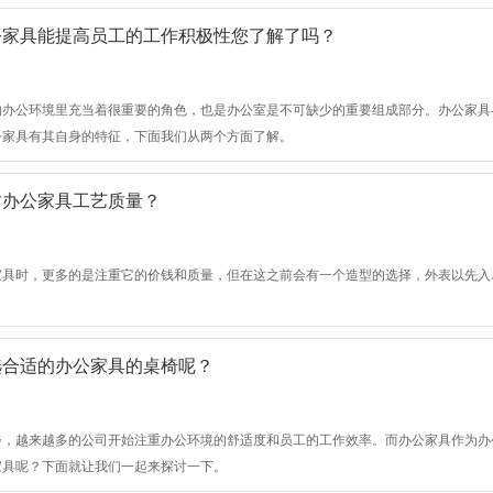
公家具能提高员工的工作积极性您了解了吗？
的办公环境里充当着很重要的角色，也是办公室是不可缺少的重要组成部分。办公家具
公家具有其自身的特征，下面我们从两个方面了解。
肃办公家具工艺质量？
家具时，更多的是注重它的价钱和质量，但在这之前会有一个造型的选择，外表以先入
选合适的办公家具的桌椅呢？
步，越来越多的公司开始注重办公环境的舒适度和员工的工作效率。而办公家具作为办
家具呢？下面就让我们一起来探讨一下。