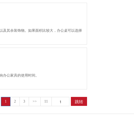
以及其余装饰物。如果面积比较大，办公桌可以选择
响办公家具的使用时间。
跳转
1
2
3
>>
11