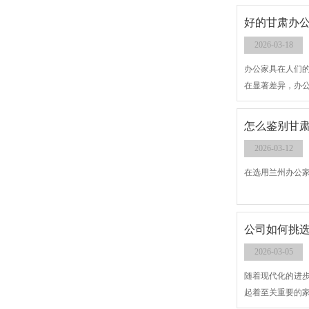
好的甘肃办
2026-03-18
办公家具在人们
在显著差异，办
怎么鉴别甘
2026-03-12
在选用兰州办公
公司如何挑
2026-03-05
随着现代化的进
起着至关重要的