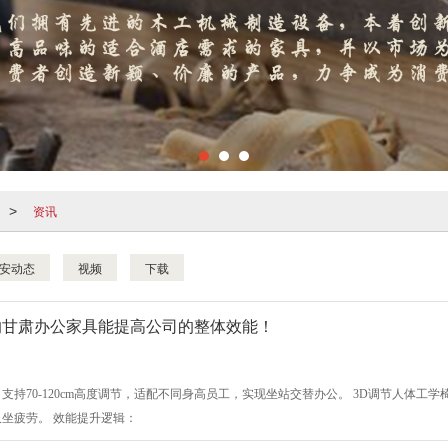
资讯
>
安动态
视频
下载
的甘肃办公家具能提高公司的整体效能！
支持70-120cm高度调节，适配不同身高员工，实现坐站交替办公。 3D调节人体
坐疲劳。 效能提升逻辑：