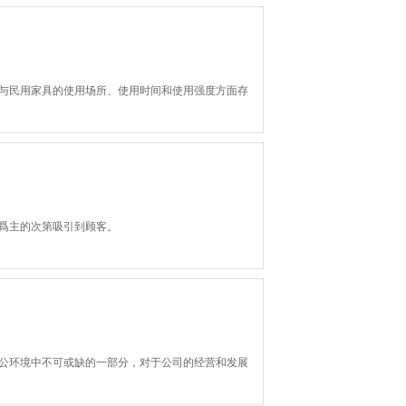
与民用家具的使用场所、使用时间和使用强度方面存
爲主的次第吸引到顾客。
公环境中不可或缺的一部分，对于公司的经营和发展