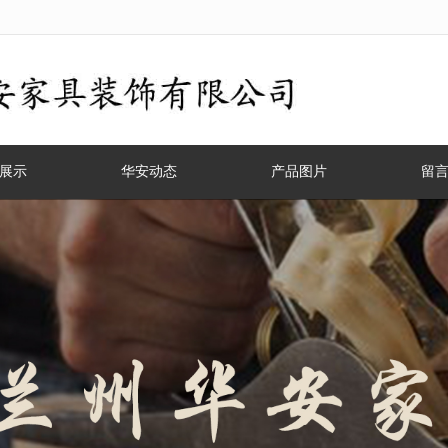
无法获得最佳浏览体验，推荐下载安装谷歌浏览器！
展示
华安动态
产品图片
留